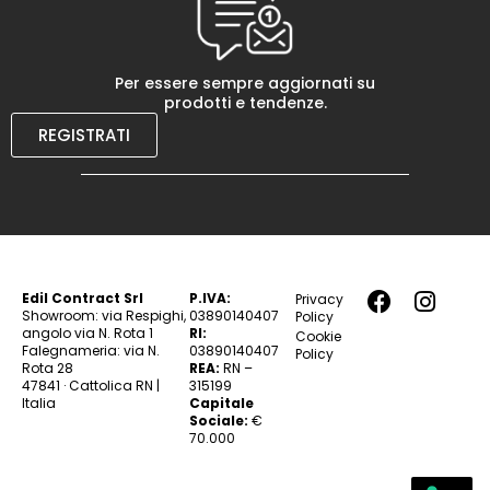
Per essere sempre aggiornati su
prodotti e tendenze.
REGISTRATI
Edil Contract Srl
P.IVA:
Privacy
Showroom: via Respighi,
03890140407
Policy
angolo via N. Rota 1
RI:
Cookie
Falegnameria: via N.
03890140407
Policy
Rota 28
REA:
RN –
47841 · Cattolica RN |
315199
Italia
Capitale
Sociale:
€
70.000