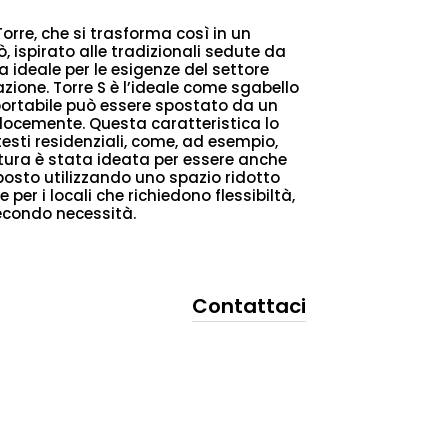
orre, che si trasforma così in un
, ispirato alle tradizionali sedute da
 ideale per le esigenze del settore
zione. Torre S è l’ideale come sgabello
portabile può essere spostato da un
 velocemente. Questa caratteristica lo
testi residenziali, come, ad esempio,
tura è stata ideata per essere anche
iposto utilizzando uno spazio ridotto
per i locali che richiedono flessibiltà,
condo necessità.
Contattaci