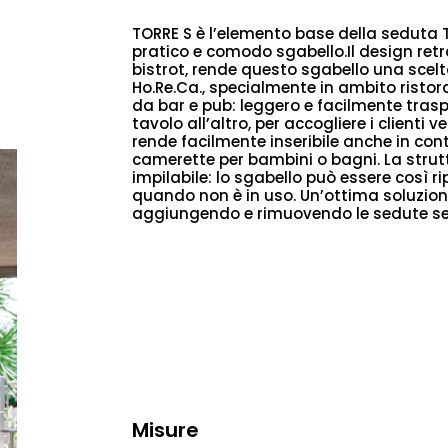
TORRE S è l’elemento base della seduta T
pratico e comodo sgabello.Il design retrò
bistrot, rende questo sgabello una scelta
Ho.Re.Ca., specialmente in ambito ristora
da bar e pub: leggero e facilmente tras
tavolo all’altro, per accogliere i clienti
rende facilmente inseribile anche in con
camerette per bambini o bagni. La strut
impilabile: lo sgabello può essere così r
quando non è in uso. Un’ottima soluzione 
aggiungendo e rimuovendo le sedute se
Misure