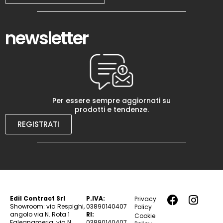
newsletter
Per essere sempre aggiornati su
prodotti e tendenze.
REGISTRATI
Edil Contract Srl
P.IVA:
Privacy
Showroom: via Respighi,
03890140407
Policy
angolo via N. Rota 1
RI:
Cookie
Falegnameria: via N.
03890140407