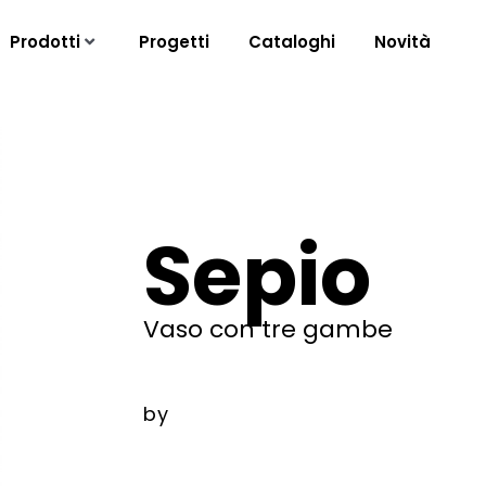
Prodotti
Progetti
Cataloghi
Novità
Sepio
Vaso con tre gambe
by