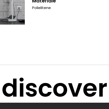
Materiale
Polielitene
discover