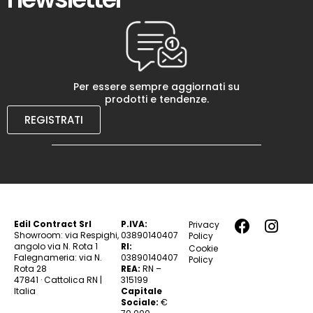
Per essere sempre aggiornati su
prodotti e tendenze.
REGISTRATI
Edil Contract Srl
P.IVA:
Privacy
Showroom: via Respighi,
03890140407
Policy
angolo via N. Rota 1
RI:
Cookie
Falegnameria: via N.
03890140407
Policy
Rota 28
REA:
RN –
47841 · Cattolica RN |
315199
Italia
Capitale
Sociale:
€