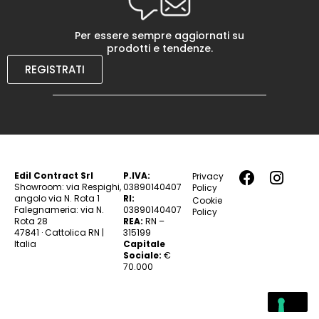
Per essere sempre aggiornati su
prodotti e tendenze.
REGISTRATI
Edil Contract Srl
P.IVA:
Privacy
Showroom: via Respighi,
03890140407
Policy
angolo via N. Rota 1
RI:
Cookie
Falegnameria: via N.
03890140407
Policy
Rota 28
REA:
RN –
47841 · Cattolica RN |
315199
Italia
Capitale
Sociale:
€
70.000