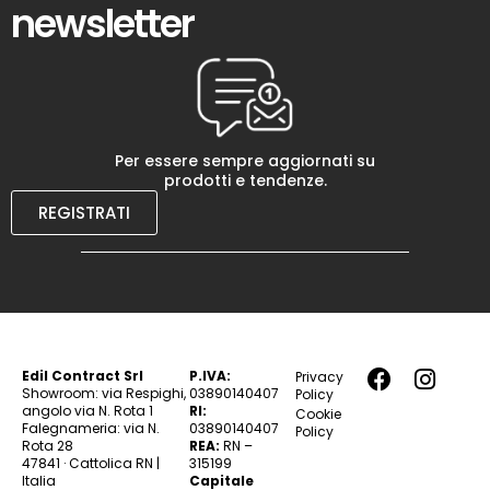
newsletter
Per essere sempre aggiornati su
prodotti e tendenze.
REGISTRATI
Edil Contract Srl
P.IVA:
Privacy
Showroom: via Respighi,
03890140407
Policy
angolo via N. Rota 1
RI:
Cookie
Falegnameria: via N.
03890140407
Policy
Rota 28
REA:
RN –
47841 · Cattolica RN |
315199
Italia
Capitale