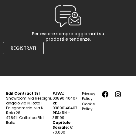
Per essere sempre aggiornati su
prodotti e tendenze.
REGISTRATI
Edil Contract Srl
P.IVA:
Privacy
Showroom: via Respighi,
03890140407
Policy
angolo via N. Rota 1
RI:
Cookie
Falegnameria: via N.
03890140407
Policy
Rota 28
REA:
RN –
47841 · Cattolica RN |
315199
Italia
Capitale
Sociale:
€
70.000