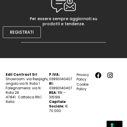
Per essere sempre aggiornati su
prodotti e tendenze.
REGISTRATI
Edil Contract Srl
P.IVA:
Privacy
Showroom: via Respighi,
03890140407
Policy
angolo via N. Rota 1
RI:
Cookie
Falegnameria: via N.
03890140407
Policy
Rota 28
REA:
RN –
47841 · Cattolica RN |
315199
Italia
Capitale
Sociale:
€
70.000