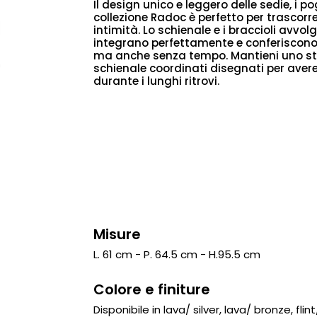
Il design unico e leggero delle sedie, i po
collezione Radoc è perfetto per trascorr
intimità. Lo schienale e i braccioli avvolg
integrano perfettamente e conferiscono
ma anche senza tempo. Mantieni uno stile
schienale coordinati disegnati per aver
durante i lunghi ritrovi.
Misure
L. 61 cm - P. 64.5 cm - H.95.5 cm
Colore e finiture
Disponibile in lava/ silver, lava/ bronze, fli