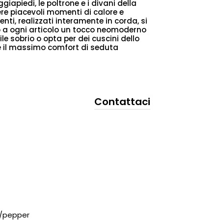
ggiapiedi, le poltrone e i divani della
ere piacevoli momenti di calore e
enti, realizzati interamente in corda, si
 a ogni articolo un tocco neomoderno
 sobrio o opta per dei cuscini dello
e il massimo comfort di seduta
Contattaci
nt/pepper