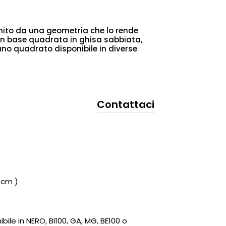
finito da una geometria che lo rende
con base quadrata in ghisa sabbiata,
iano quadrato disponibile in diverse
Contattaci
 cm )
bile in NERO, BI100, GA, MG, BE100 o