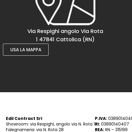
Via Respighi angolo Via Rota
1 47841 Cattolica (RN)
USA LA MAPPA
Edil Contract Srl
P.IVA:
038901404
Showroom: via Respighi, angolo via N. Rota 1
RI:
03890140407
Falegnameria: via N. Rota 28
REA:
RN – 315199