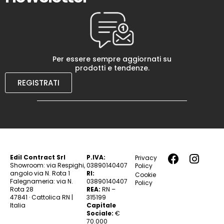
Per essere sempre aggiornati su
prodotti e tendenze.
REGISTRATI
Edil Contract Srl
P.IVA:
Privacy
Showroom: via Respighi,
03890140407
Policy
angolo via N. Rota 1
RI:
Cookie
Falegnameria: via N.
03890140407
Policy
Rota 28
REA:
RN –
47841 · Cattolica RN |
315199
Italia
Capitale
Sociale:
€
70.000