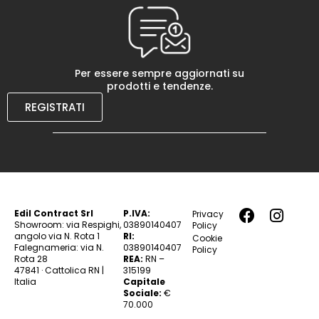
Per essere sempre aggiornati su
prodotti e tendenze.
REGISTRATI
Edil Contract Srl
P.IVA:
Privacy
Showroom: via Respighi,
03890140407
Policy
angolo via N. Rota 1
RI:
Cookie
Falegnameria: via N.
03890140407
Policy
Rota 28
REA:
RN –
47841 · Cattolica RN |
315199
Italia
Capitale
Sociale:
€
70.000