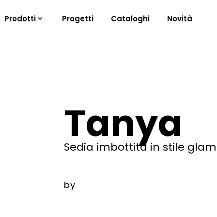
Prodotti
Progetti
Cataloghi
Novità
Tanya
Sedia imbottita in stile gla
by