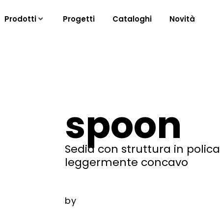
Prodotti
Progetti
Cataloghi
Novità
spoon
Sedia con struttura in polic
leggermente concavo
by