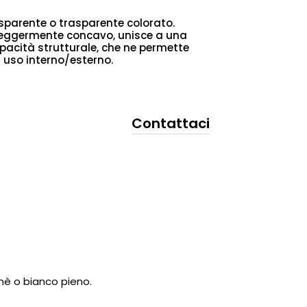
rasparente o trasparente colorato.
leggermente concavo, unisce a una
pacità strutturale, che ne permette
r uso interno/esterno.
Contattaci
mè o bianco pieno.