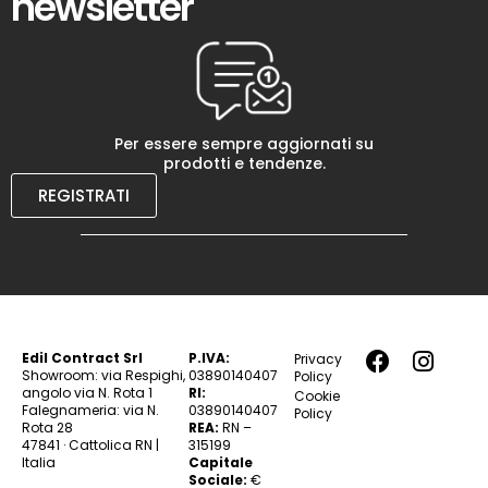
newsletter
Per essere sempre aggiornati su
prodotti e tendenze.
REGISTRATI
Edil Contract Srl
P.IVA:
Privacy
Showroom: via Respighi,
03890140407
Policy
angolo via N. Rota 1
RI:
Cookie
Falegnameria: via N.
03890140407
Policy
Rota 28
REA:
RN –
47841 · Cattolica RN |
315199
Italia
Capitale
Sociale:
€