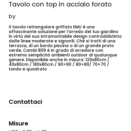
Tavolo con top in acciaio forato
by
Il tavolo rettangolare griffato EMU è una
affascinante soluzione per l’arredo del tuo giardino
in virtù del suo intramontabile design contraddistinto
dalle linee moderate e signorili. Ché si tratti di una
terrazza, di un bordo piscina o di un grande prato
verde, Cambi 809 è in grado di arredare con
estrema semplicità ambienti outdoor di qualunque
genere. Disponibile anche in misura: 120x80cm /
40x80cm / 180x80cm / 90×90 / 80×80/ 70×70 /
tondo e quadrato
Contattaci
Misure