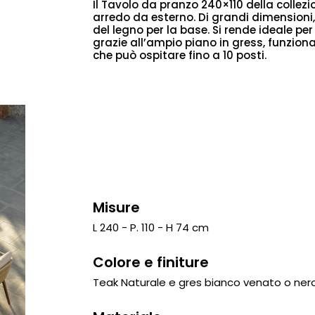
Il Tavolo da pranzo 240×110 della collezi
arredo da esterno. Di grandi dimensioni, 
del legno per la base. Si rende ideale p
grazie all’ampio piano in gress, funziona
che può ospitare fino a 10 posti.
Misure
L 240 - P. 110 - H 74 cm
Colore e finiture
Teak Naturale e gres bianco venato o ner