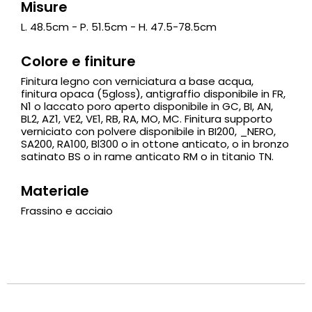
Misure
L. 48.5cm - P. 51.5cm - H. 47.5-78.5cm
Colore e finiture
Finitura legno con verniciatura a base acqua,
finitura opaca (5gloss), antigraffio disponibile in FR,
N1 o laccato poro aperto disponibile in GC, BI, AN,
BL2, AZ1, VE2, VE1, RB, RA, MO, MC. Finitura supporto
verniciato con polvere disponibile in BI200, _NERO,
SA200, RA100, Bl300 o in ottone anticato, o in bronzo
satinato BS o in rame anticato RM o in titanio TN.
Materiale
Frassino e acciaio