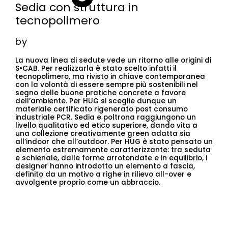
Sedia con struttura in
tecnopolimero
by
La nuova linea di sedute vede un ritorno alle origini di
S•CAB. Per realizzarla è stato scelto infatti il
tecnopolimero, ma rivisto in chiave contemporanea
con la volontà di essere sempre più sostenibili nel
segno delle buone pratiche concrete a favore
dell’ambiente. Per HUG si sceglie dunque un
materiale certificato rigenerato post consumo
industriale PCR. Sedia e poltrona raggiungono un
livello qualitativo ed etico superiore, dando vita a
una collezione creativamente green adatta sia
all’indoor che all’outdoor. Per HUG è stato pensato un
elemento estremamente caratterizzante: tra seduta
e schienale, dalle forme arrotondate e in equilibrio, i
designer hanno introdotto un elemento a fascia,
definito da un motivo a righe in rilievo all-over e
avvolgente proprio come un abbraccio.