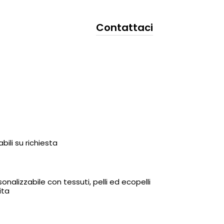
Contattaci
bili su richiesta
nalizzabile con tessuti, pelli ed ecopelli
ita