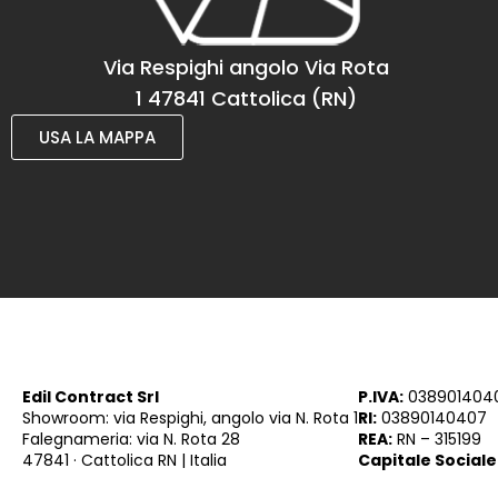
Via Respighi angolo Via Rota
1 47841 Cattolica (RN)
USA LA MAPPA
Edil Contract Srl
P.IVA:
038901404
Showroom: via Respighi, angolo via N. Rota 1
RI:
03890140407
Falegnameria: via N. Rota 28
REA:
RN – 315199
47841 · Cattolica RN | Italia
Capitale Sociale