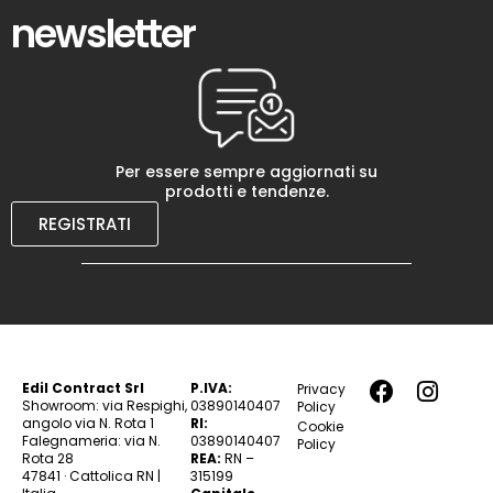
newsletter
Per essere sempre aggiornati su
prodotti e tendenze.
REGISTRATI
Edil Contract Srl
P.IVA:
Privacy
Showroom: via Respighi,
03890140407
Policy
angolo via N. Rota 1
RI:
Cookie
Falegnameria: via N.
03890140407
Policy
Rota 28
REA:
RN –
47841 · Cattolica RN |
315199