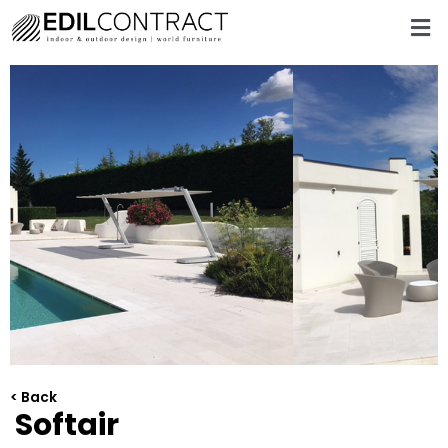
< Back
Softair