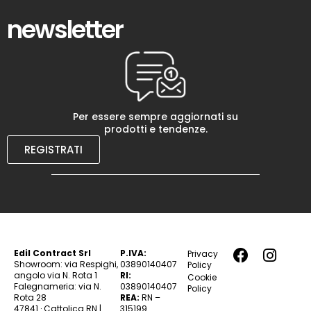
newsletter
Per essere sempre aggiornati su
prodotti e tendenze.
REGISTRATI
Edil Contract Srl
P.IVA:
Privacy
Showroom: via Respighi,
03890140407
Policy
angolo via N. Rota 1
RI:
Cookie
Falegnameria: via N.
03890140407
Policy
Rota 28
REA:
RN –
47841 · Cattolica RN |
315199