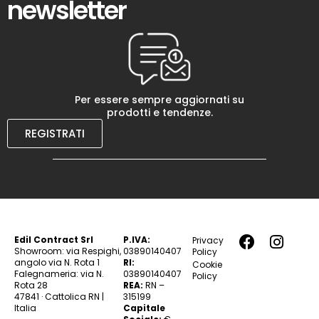
newsletter
Per essere sempre aggiornati su
prodotti e tendenze.
REGISTRATI
Edil Contract Srl
P.IVA:
Privacy
Showroom: via Respighi,
03890140407
Policy
angolo via N. Rota 1
RI:
Cookie
Falegnameria: via N.
03890140407
Policy
Rota 28
REA:
RN –
47841 · Cattolica RN |
315199
Italia
Capitale