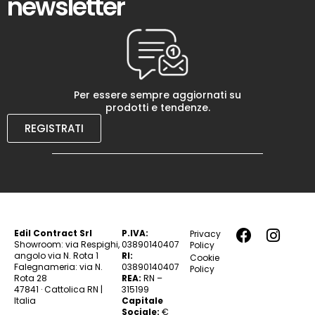
newsletter
Per essere sempre aggiornati su
prodotti e tendenze.
REGISTRATI
Edil Contract Srl
P.IVA:
Privacy
Showroom: via Respighi,
03890140407
Policy
angolo via N. Rota 1
RI:
Cookie
Falegnameria: via N.
03890140407
Policy
Rota 28
REA:
RN –
47841 · Cattolica RN |
315199
Italia
Capitale
Sociale:
€