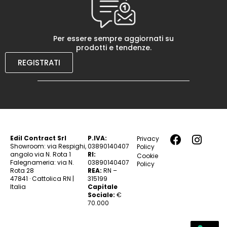
Per essere sempre aggiornati su
prodotti e tendenze.
REGISTRATI
Edil Contract Srl
P.IVA:
Privacy
Showroom: via Respighi,
03890140407
Policy
angolo via N. Rota 1
RI:
Cookie
Falegnameria: via N.
03890140407
Policy
Rota 28
REA:
RN –
47841 · Cattolica RN |
315199
Italia
Capitale
Sociale:
€
70.000