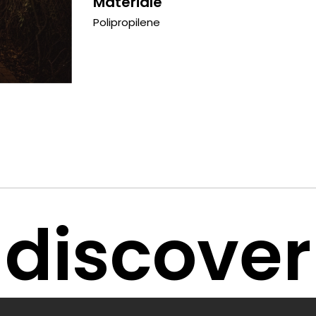
Materiale
Polipropilene
discover