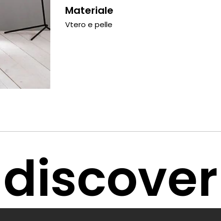
Materiale
Vtero e pelle
discover