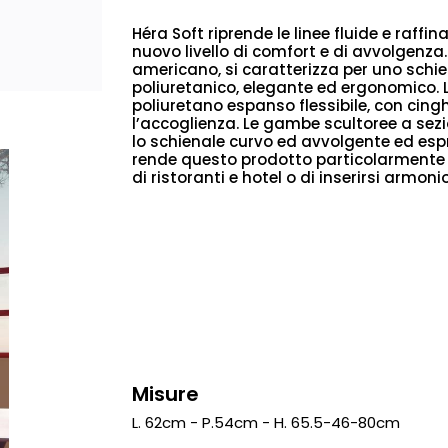
Héra Soft riprende le linee fluide e raffi
nuovo livello di comfort e di avvolgenza.
americano, si caratterizza per uno schi
poliuretanico, elegante ed ergonomico. 
poliuretano espanso flessibile, con cin
l’accoglienza. Le gambe scultoree a sez
lo schienale curvo ed avvolgente ed esp
rende questo prodotto particolarmente a
di ristoranti e hotel o di inserirsi armon
Misure
L. 62cm - P.54cm - H. 65.5-46-80cm