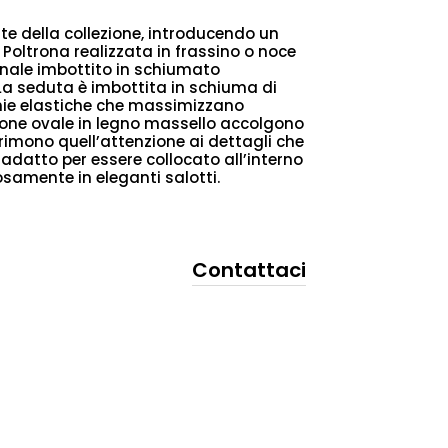
nate della collezione, introducendo un
 Poltrona realizzata in frassino o noce
enale imbottito in schiumato
La seduta è imbottita in schiuma di
ghie elastiche che massimizzano
ione ovale in legno massello accolgono
rimono quell’attenzione ai dettagli che
datto per essere collocato all’interno
iosamente in eleganti salotti.
Contattaci