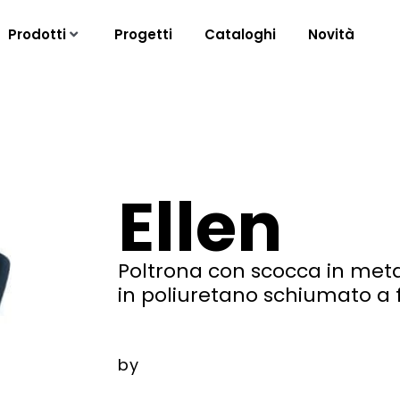
Prodotti
Progetti
Cataloghi
Novità
Ellen
Poltrona con scocca in met
in poliuretano schiumato a 
by