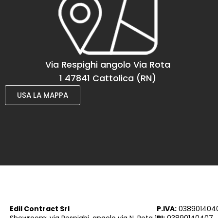
Via Respighi angolo Via Rota
1 47841 Cattolica (RN)
USA LA MAPPA
Edil Contract Srl
P.IVA:
038901404
Showroom: via Respighi, angolo via N. Rota 1
RI:
03890140407