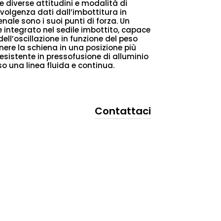
le diverse attitudini e modalità di
’avvolgenza dati dall’imbottitura in
nale sono i suoi punti di forza. Un
ntegrato nel sedile imbottito, capace
ll’oscillazione in funzione del peso
ere la schiena in una posizione più
resistente in pressofusione di alluminio
so una linea fluida e continua.
Contattaci