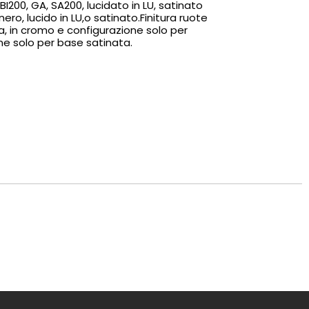
 BI200, GA, SA200, lucidato in LU, satinato
 nero, lucido in LU,o satinato.Finitura ruote
a, in cromo e configurazione solo per
ne solo per base satinata.