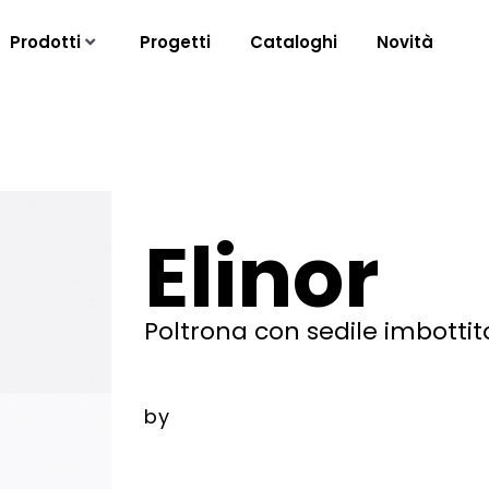
Prodotti
Progetti
Cataloghi
Novità
Elinor
Poltrona con sedile imbottito
by