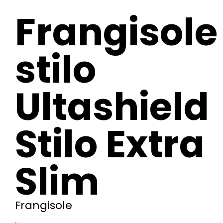
Frangisole
stilo
Ultashield
Stilo Extra
Slim
Frangisole