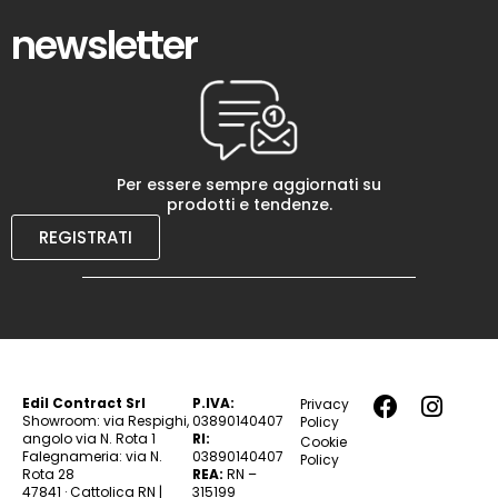
newsletter
Per essere sempre aggiornati su
prodotti e tendenze.
REGISTRATI
Edil Contract Srl
P.IVA:
Privacy
Showroom: via Respighi,
03890140407
Policy
angolo via N. Rota 1
RI:
Cookie
Falegnameria: via N.
03890140407
Policy
Rota 28
REA:
RN –
47841 · Cattolica RN |
315199