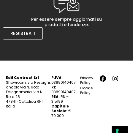
Per essere sempre aggiornati su
prodotti e tendenze.
REGISTRATI
Edil Contract Srl
P.IVA:
Privacy
Showroom: via Respighi,
03890140407
Policy
angolo via N. Rota 1
RI:
Cookie
Falegnameria: via N.
03890140407
Policy
Rota 28
REA:
RN –
47841 · Cattolica RN |
315199
Italia
Capitale
Sociale:
€
70.000