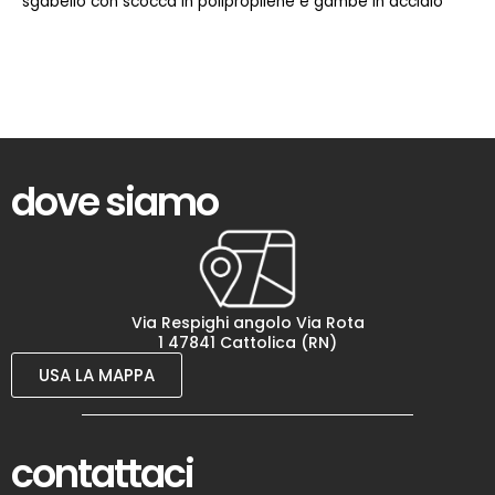
sgabello con scocca in polipropilene e gambe in acciaio
dove siamo
Via Respighi angolo Via Rota
1 47841 Cattolica (RN)
USA LA MAPPA
contattaci