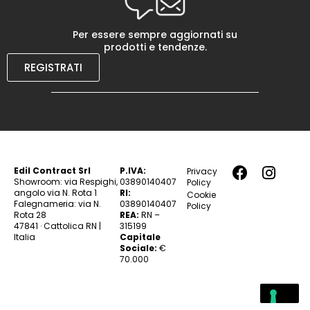
Per essere sempre aggiornati su
prodotti e tendenze.
REGISTRATI
Edil Contract Srl
P.IVA:
Privacy
Showroom: via Respighi,
03890140407
Policy
angolo via N. Rota 1
RI:
Cookie
Falegnameria: via N.
03890140407
Policy
Rota 28
REA:
RN –
47841 · Cattolica RN |
315199
Italia
Capitale
Sociale:
€
70.000