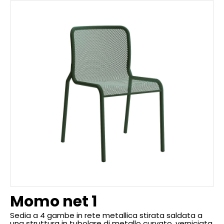
Momo net 1
Sedia a 4 gambe in rete metallica stirata saldata a
una struttura in tubolare di metallo curvato, verniciata