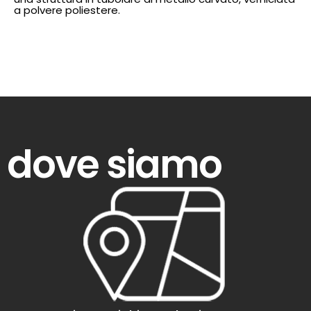
a polvere poliestere.
dove siamo