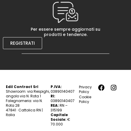
Per essere sempre aggiornati su
prodotti e tendenze.
REGISTRATI
Edil Contract Srl
P.IVA:
Privacy
Showroom: via Respighi,
03890140407
Policy
angolo via N. Rota 1
RI:
Cookie
Falegnameria: via N.
03890140407
Policy
Rota 28
REA:
RN –
47841 · Cattolica RN |
315199
Italia
Capitale
Sociale:
€
70.000