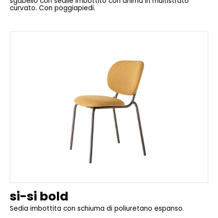
sgabello con sedile imbottito con anima in multistrato
curvato. Con poggiapiedi.
si-si bold
Sedia imbottita con schiuma di poliuretano espanso.