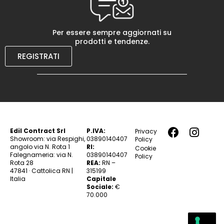
Per essere sempre aggiornati su
prodotti e tendenze.
REGISTRATI
Edil Contract Srl
P.IVA:
Privacy
Showroom: via Respighi,
03890140407
Policy
angolo via N. Rota 1
RI:
Cookie
Falegnameria: via N.
03890140407
Policy
Rota 28
REA:
RN –
47841 · Cattolica RN |
315199
Italia
Capitale
Sociale:
€
70.000